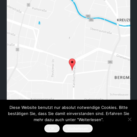
Diese Website benutzt nur absolut notwendige Cookies. Bitte
bestätigen Sie, dass Sie damit einverstanden sind. Erfahren Sie
mehr dazu auch unter "Weiterlesen".
Kartendaten © 2018 GeoBasis-DE/BKG (©2009), Google
Nutzungsbedingungen
OK
Weiterlesen